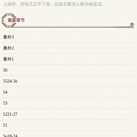
上踩碎。但他又忘不了他，总是在夜深人静为他流泪。
最新章节
更
番外3
多
番外2
番外1
56
5524-3o
54
53
5221-27
51
5o18-24