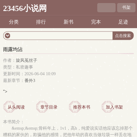
23456小说网
书架
分类
排行
新书
完本
足迹
雨露均沾
作者：
旋风菟丝子
类型：私密趣事
更新时间：2026-06-04 10:09
最新章节：
番外3
">
从头阅读
章节目录
推荐本书
加入书架
本书简介：
&emsp;&emsp;骨科年上，1v1，高h，纯爱说实话他应该忘掉那个
糟糕的家伙的，欺骗他的感情，把他年幼的喜欢当做垃圾一样丢在地