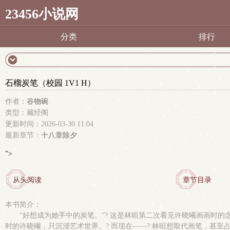
23456小说网
分类
排行
石榴炭笔（校园 1V1 H）
作者：
谷物碗
类型：藏经阁
更新时间：2026-03-30 11:04
最新章节：
十八章除夕
">
从头阅读
章节目录
本书简介：
“好想成为她手中的炭笔。”? 这是林晅第二次看见许晓曦画画时
时的许晓曦，只沉浸艺术世界。? 而现在——? 林晅想取代画笔，甚至