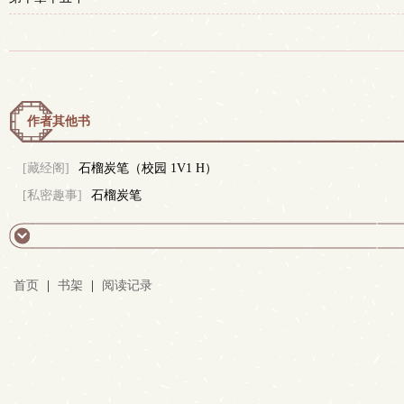
作者其他书
[藏经阁]
石榴炭笔（校园 1V1 H）
[私密趣事]
石榴炭笔
首页
|
书架
|
阅读记录